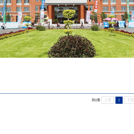
共0条
上页
1
下页