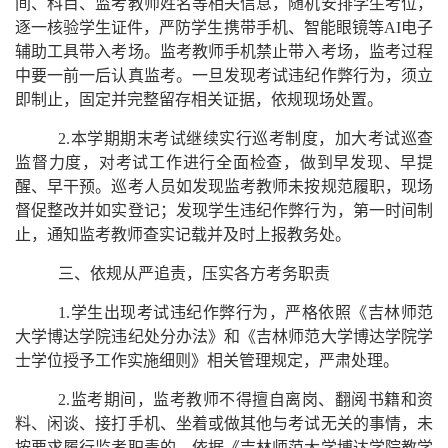
间、科目、监考教师姓名等相关信息，随机安排学生考位，
逐一核验学生证件，严防学生携带手机、智能眼镜等AI电子
辅助工具带入考场。监考教师手机禁止带入考场，监考过程
中要一前一后认真监考。一旦发现考试违纪作弊行为，须立
即制止，固定并完整留存相关证据，依规现场处置。
2.本学期期末考试继续实行巡考制度，加大考试巡查
监督力度，对考试工作进行全面检查，做到早发现、早提
醒、早干预。巡考人员如发现监考教师未按规范履职，现场
督促整改并如实登记；发现学生违纪作弊行为，第一时间制
止，通知监考教师查实记载并及时上报教务处。
三、依规从严追责，压实各方考务职责
1.学生出现考试违纪作弊行为，严格依照《吉林师范
大学博达学院违纪处分办法》和《吉林师范大学博达学院学
士学位授予工作实施细则》相关管理规定，严肃处理。
2.监考期间，监考教师不得擅自离岗、翻阅书籍和资
料、闲谈、接打手机、坐着或做其他与考试无关的事情，未
按要求履行监考职责的，依据《吉林师范大学博达学院教学