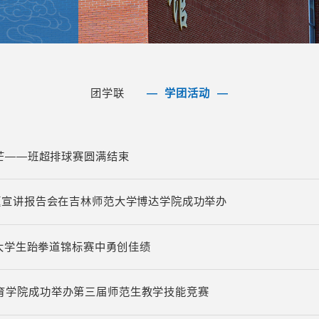
团学联
学团活动
锋芒——班超排球赛圆满结束
题宣讲报告会在吉林师范大学博达学院成功举办
省大学生跆拳道锦标赛中勇创佳绩
育学院成功举办第三届师范生教学技能竞赛