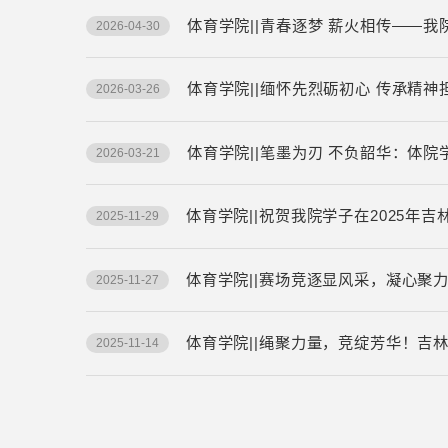
体育学院||青春逐梦 薪火相传——
2026-04-30
体育学院||缅怀先烈砺初心 传承精神
2026-03-26
体育学院||笔墨为刃 不负韶华：体
2026-03-21
体育学院||祝贺我院学子在2025年
2025-11-29
体育学院||赛场竞逐显风采，凝心聚
2025-11-27
体育学院||绳聚力量，竞绽芳华！吉
2025-11-14