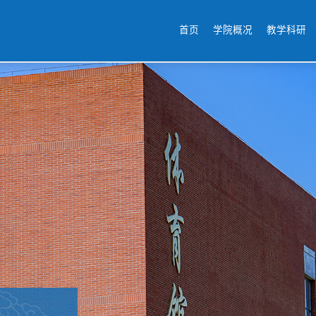
首页
学院概况
教学科研