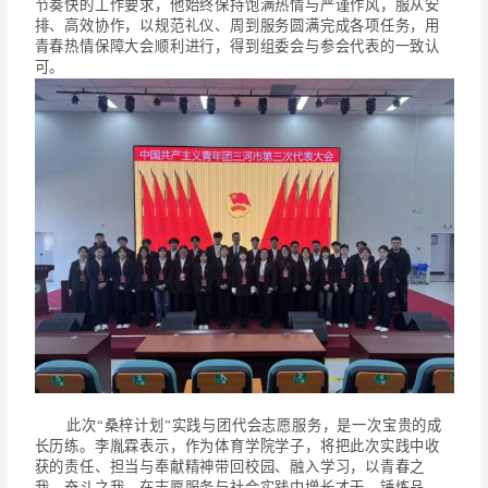
节奏快的工作要求，他始终保持饱满热情与严谨作风，服从安
排、高效协作，以规范礼仪、周到服务圆满完成各项任务，用
青春热情保障大会顺利进行，得到组委会与参会代表的一致认
可。
此次“桑梓计划”实践与团代会志愿服务，是一次宝贵的成
长历练。李胤霖表示，作为体育学院学子，将把此次实践中收
获的责任、担当与奉献精神带回校园、融入学习，以青春之
我、奋斗之我，在志愿服务与社会实践中增长才干、锤炼品