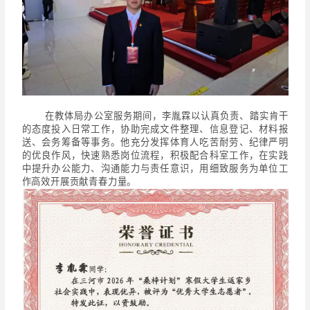
在教体局办公室服务期间，李胤霖以认真负责、踏实肯干
的态度投入日常工作，协助完成文件整理、信息登记、材料报
送、会务筹备等事务。他充分发挥体育人吃苦耐劳、纪律严明
的优良作风，快速熟悉岗位流程，积极配合科室工作，在实践
中提升办公能力、沟通能力与责任意识，用细致服务为单位工
作高效开展贡献青春力量。