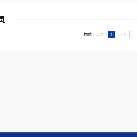
员
共0条
上页
1
下页