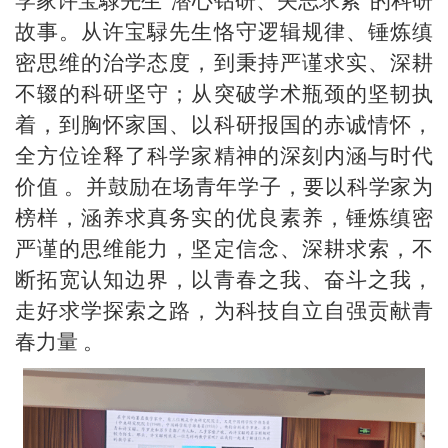
学家许宝騄先生“潜心钻研、矢志求索”的科研
故事。从许宝騄先生恪守逻辑规律、锤炼缜
密思维的治学态度，到秉持严谨求实、深耕
不辍的科研坚守；从突破学术瓶颈的坚韧执
着，到胸怀家国、以科研报国的赤诚情怀，
全方位诠释了科学家精神的深刻内涵与时代
价值 。并鼓励在场青年学子，要以科学家为
榜样，涵养求真务实的优良素养，锤炼缜密
严谨的思维能力，坚定信念、深耕求索，不
断拓宽认知边界，以青春之我、奋斗之我，
走好求学探索之路，为科技自立自强贡献青
春力量 。