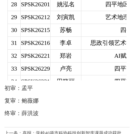
28
SPSK26201
姚泓名
四平地区
29
SPSK26212
刘寅凯
艺术地理
30
SPSK26215
苏畅
四平
31
SPSK26216
李卓
思政引领艺术教
32
SPSK26221
郑岩
AI赋
33
SPSK26229
卢亮
四平市
34
SPSK26231
田晓丽
四平市
初审：孟平
35
SPSK26233
吕悦
四平市校
复审：
鲍薇娜
36
SPSK26249
焦博彭
健康中国战略视
终审：
薛洪波
上一条：
喜报：学校40项市科协科技创新智库课题成功获批