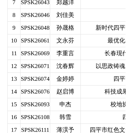
7
SPSK26043
郑越洋
四
8
SPSK26046
刘佳美
四
9
SPSK26048
孙晟格
新时代四平市
10
SPSK26061
文永芬
最优化视
11
SPSK26069
李重言
长春现代
12
SPSK26071
沈春辉
以思政铸魂赋
13
SPSK26074
金婷婷
四平市
14
SPSK26076
赵启博
科技成果
15
SPSK26093
申杰
校地协
16
SPSK26108
韩雪
四
17
SPSK26111
薄淏予
四平市红色文化