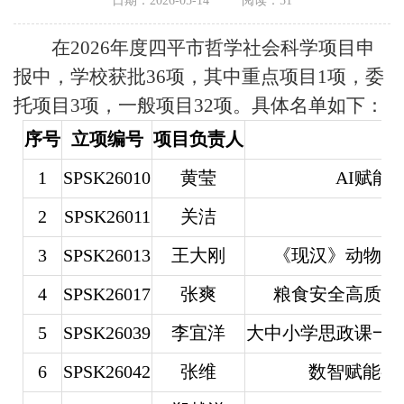
日期：2026-05-14
阅读：
51
在2026年度四平市哲学社会科学项目申
报中，学校获批36项，其中重点项目1项，委
托项目3项，一般项目32项。具体名单如下：
序号
立项编号
项目负责人
1
SPSK26010
黄莹
AI赋
2
SPSK26011
关洁
3
SPSK26013
王大刚
《现汉》动物阐
4
SPSK26017
张爽
粮食安全高质量
5
SPSK26039
李宜洋
大中小学思政课一体
6
SPSK26042
张维
数智赋能视