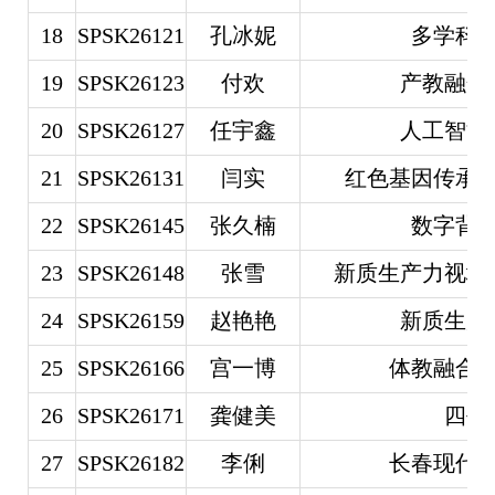
18
SPSK26121
孔冰妮
多学科
19
SPSK26123
付欢
产教融合
20
SPSK26127
任宇鑫
人工智能
21
SPSK26131
闫实
红色基因传承
22
SPSK26145
张久楠
数字背
23
SPSK26148
张雪
新质生产力视域
24
SPSK26159
赵艳艳
新质生产
25
SPSK26166
宫一博
体教融合
26
SPSK26171
龚健美
四平
27
SPSK26182
李俐
长春现代