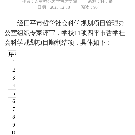
作者：吉林师范大学博达学院
来源：科研处
日期：2025-12-18
阅读：
93
经四平市哲学社会科学规划项目管理办
公室组织专家评审，
学
校
11
项四平市哲学社
会科学规划项目顺利结项，具体如下：
序号
项目名称
1
四平市职业院校“外语+电商”产教融合助力乡村
2
四平市全民健身公共服务体系构建与社区健康生
3
四平体育产业与经济增长互动关系
4
保护与传承视域下的四平地区红色文
5
新质生产力视域下四平市体育产业与康养产业
6
新质生产力视角下四平市体育旅游产业发
7
基于“梨树模式”推广影响因素分析研究的创新
8
科技创新赋能新质生产力发展路径
9
四平红色文化融入民办高校思政教育创新
10
体重管理视域下四平市全民健身实践模式