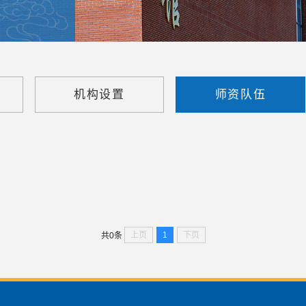
机构设置
师资队伍
上页
1
下页
共0条