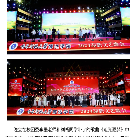
晚会在校团委李墨老师和刘畅同学带了的歌曲《追光逐梦》中