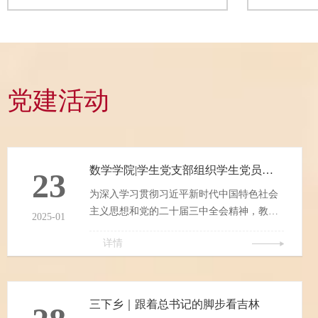
评审组由院长陶袁、教学副院长文永芬、专
平：精准选
业负责人刘红娇及院内骨干教师共同组成，
题讲座，学
严格按照课堂教学评价标准完成试讲考核工
参加。活动
作。本次参与试讲的教师共三位，分别围绕
授的到来表
下学期承担的全新授课任务完成现场教学展
在科研管理
示：宋丹老师试讲《现代教育技术》...
面的丰富经
党建活动
展的生力军，.
数学学院|学生党支部组织学生党员学习《榜样9》
23
为深入学习贯彻习近平新时代中国特色社会
主义思想和党的二十届三中全会精神，教育
2025-01
引导基层党组织和广大党员干部学习榜样、
详情
争当先进，积极投身中国式现代化建设，中
央组织部、中央广播电视总台联合制作了
《榜样9》专题节目。数学学院学生党支部积
极组织全体学生党员收听收看。节目邀请范
三下乡｜跟着总书记的脚步看吉林
振喜、钱素云、覃大清、陈清洲、刘小京、