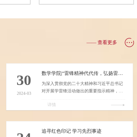
活动伊始，主
工办主任申杰老师，辅导员张乘老师、郑焱
的背景与意
老师，兼职辅导员焦锐老师、吴卓楠老师，
术的迅猛发
办公室副主任王嘉羚老师，教学秘书谭笑老
学、突破传统
师共同出席，搭建了师生双向沟通的桥梁，
成为数学教育
学院领导、教师代表与学生代表齐聚一堂，
宋丹老师长期
围绕课程教学、学业支持、...
—— 查看更多
术融合研
数学学院|“雷锋精神代代传，弘扬雷锋精神”党日活动
30
为深入贯彻党的二十大精神和习近平总书记
对开展学雷锋活动做出的重要指示精神，进
2024-03
一步弘扬雷锋精神和“奉献、友爱、互助、进
详情
步”志愿精神，引导青年学生争做新时代
追“锋”人，吉林师范大学博达学院数学学院
于2024年3月15日在综合楼1113教室召开党支
部3月党日活动。参加人员有20级、21级全体
追寻红色印记 学习先烈事迹
中共党员及预备党员。一、活动内容在本次