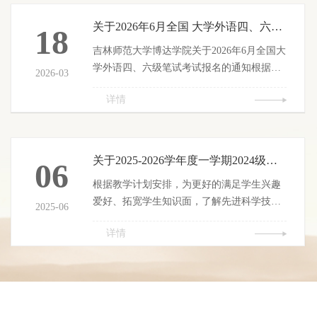
关于2026年6月全国 大学外语四、六级笔试考试报名的通知
18
吉林师范大学博达学院关于2026年6月全国大
学外语四、六级笔试考试报名的通知根据教
2026-03
育部和吉林省教育考试院统一安排，2026年
详情
上半年全国大学外语四、六级笔试考试将于6
月13日举行，现将报名工作有关事项通知如
下： 一、报名对象我校2022级-2025级在校
生。二、报考语种1.四级：英语、日语、俄
关于2025-2026学年度一学期2024级学生公选课网上选课的通知
06
语、德语、法语。2.六级：英语、日语、俄
根据教学计划安排，为更好的满足学生兴趣
语、德语。三、报名资格1.2022级、2023级
爱好、拓宽学生知识面，了解先进科学技术
修完大学外语四级课程的学生可报考CET4。
2025-06
和科学成果，丰富学生学习体验，本学期将
2.2024级修读完大学外语四级课程且成绩合
详情
采用全线上的方式对2024级学生开设公共选
格的学生可报考CET4。...
修课，具体课程及选课要求安排如下： 一、
课程设置 每门课程为2学分、...