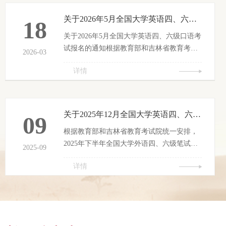
关于2026年5月全国大学英语四、六级口语考试报名通知
18
关于2026年5月全国大学英语四、六级口语考
试报名的通知根据教育部和吉林省教育考试
2026-03
院统一安排，2026年上半年全国大学英语
详情
四、六级口语考试（以下简称“CET-SET”）
将于5月举行，本次口试全部采用机考，分四
级（CET-SET4）和六级CET-SET6）两个级
别。现将报名工作相关事项通知如下：一、
关于2025年12月全国大学英语四、六级口语考试报名通知
09
报名对象我校2022级-2025级在校生。二、报
根据教育部和吉林省教育考试院统一安排，
名资格完成对应级别笔试科目报考的考生，
2025年下半年全国大学外语四、六级笔试考
即完成本次 CET4笔试报名后方可报考 CET-
2025-09
试将于12月13日举行，现将报名工作有关事
SET4，完成本次 CET6 笔试报名后方可报考
详情
项通知如下： 一、报名对象我校2022级、
CET-...
2023级、2024级在校学生；2025级专升本在
校学生。 二、报考语种1.四级：英语。2.六
级：英语。三、报名资格1.2022级、2023级
修完大学外语四级课程的学生可报考CET4。