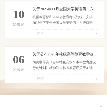
关于2025年11月全国大学英语四、六级口语考试报名通知
10
根据教育部和吉林省教育考试院统一安排，
2025年下半年全国大学英语四、六级口语考
2025-09
试（以下简“CET-SET”）将于 11 月举行，本
详情
次口试全部采用机考，分四级（CET-
SET4）和六级（CET-SET6）两个级别。现
将报名工作相关事项通知如下：一、报名对
象我校2022级、2023级、2024级在校学生；
关于公布2026年校级高等教育教学改革研究课题立项结果的通知
06
2025级专升本在校生。二、报名资格完成对
为贯彻落实《吉林特色高水平本科教育建设
应级别笔试科目报考的考生，即完成本次
行动计划》精神和吉林省教育厅关于加强高
CET4笔试报名后即可报考 CET-SET4，完成
2025-06
等教育教学成果培育工作的要求，持续深化
本次 CET6 笔试报名后即可报考CET-...
详情
高等教育教学改革，全面提高人才培养质
量，根据《关于开展2026年度校级高等教育
教学改革研究课题申报工作的通知》...