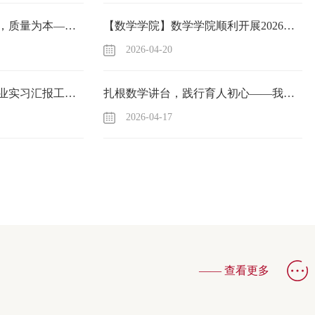
【数学学院】数智融合，质量为本——2025-2026学年第二学期期中教师座谈会
【数学学院】数学学院顺利开展2026届毕业论文答辩工作
2026-04-20
【数学学院】2026届毕业实习汇报工作圆满落幕
扎根数学讲台，践行育人初心——我的黄大年式教师团队故事
2026-04-17
学学院举办“AI教学工具箱”视频研讨与教学交流活动
—— 查看更多