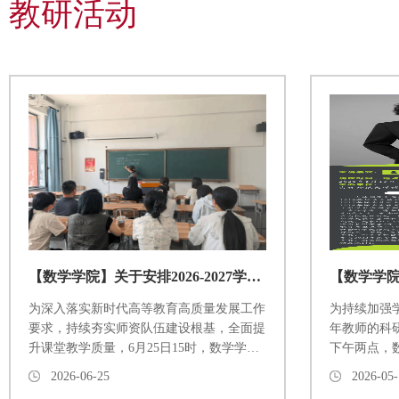
教研活动
2.2024级修读完大学外语四级课程且成绩合
格的学生可报考CET4。3.CET4考试成绩达
到425分以上（包括425分）...
【数学学院】关于安排2026-2027学年度第一学期专职教师新课试讲工作
为深入落实新时代高等教育高质量发展工作
为持续加强
要求，持续夯实师资队伍建设根基，全面提
年教师的科研
升课堂教学质量，6月25日15时，数学学院
下午两点，数
于综合楼1102教室组织开展2026-2027学年
次教研活动
2026-06-25
2026-05-
第一学期专职教师新课试讲评审活动。本次
丹教授作题