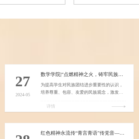
题、数据获取、适配期刊”的专
讲，数学学院全体教师参加。
院全体青年教师及部分骨干教师
持人简要介绍了本次教研活动
伊始，学院相关负责人对王丹教
义。她指出，随着人工智能技
示热烈欢迎，并介绍了王丹教授
展，如何将其有效融入数学教
、项目申报及学术成果发表等方
教学模式中的抽象性壁垒，已
验。他指出，青年教师是学院发
工作者共同关注的重要课题。
..
致力于数学教学改革与信息技
究，...
数学学院|“点燃精神之火，铸牢民族团结”数学学院学生党支部开展主题党日活动
27
为提高学生对民族团结进步重要性的认识，
培养尊重、包容、友爱的民族观念，激发爱
2024-05
国情怀，增强民族自豪感和凝聚力，塑造积
详情
极向上的校园文化氛围，推动学院整体发
展，数学学院于5月22日下午2点开展以“点燃
精神之火，铸牢民族团结”为主题的第三次党
日活动。活动特邀辅导员张乘老师、崔翰文
红色精神永流传“青言青语”传党音——大庆精神
老师以及数学学院党员学生代表共同参与。